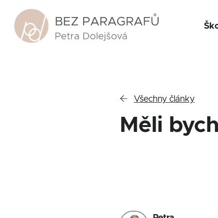
Ško

Všechny články
Měli bych