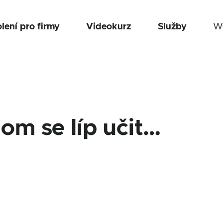
lení pro firmy
Videokurz
Služby
We
om se líp učit…