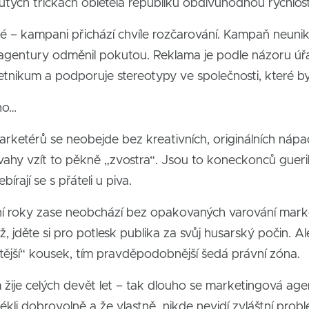
utých tričkách obletěla republiku obdivuhodnou rychlost
é – kampani přichází chvíle rozčarování. Kampaň neunikl
é agentury odměnil pokutou. Reklama je podle názoru ú
tnikum a podporuje stereotypy ve společnosti, které b
ho…
ketérů se neobejde bez kreativních, originálních nápadů
hy vzít to pěkně „zvostra“. Jsou to koneckonců guerilly
bírají se s přáteli u piva.
ní roky zase neobchází bez opakovaných varování marke
ž, jděte si pro potlesk publika za svůj husarský počin. A
rštější“ kousek, tím pravděpodobnější šedá právní zóna.
je celých devět let – tak dlouho se marketingová agent
blékli dobrovolně a že vlastně…nikde nevidí zvláštní probl