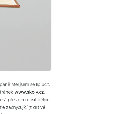
aně Měl jsem se líp učit.
stránek
www.skoly.cz
.
erá přes den nosili dělníci
e zachycující (z drtivé