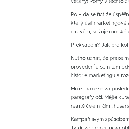
většiny) Romy v těchto žl
Po – dá se říct že úspěšn
který úsilí marketingov
mravům, snižuje romské e
Překvapení? Jak pro ko
Nutno uznat, že praxe mar
provedení a sem tam odva
historie marketingu a roze
Moje praxe se za posled
paragrafy oči. Mějte kurá
realitě čelem: čím „husa
Kampaň svým způsobem ži
Tvrdí, že dělníci trička o