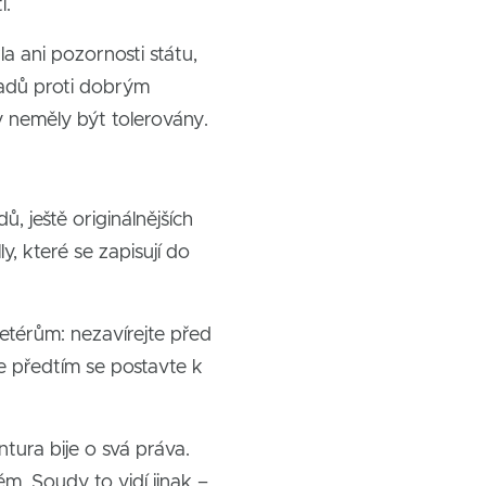
í.
a ani pozornosti státu,
řadů proti dobrým
y neměly být tolerovány.
, ještě originálnějších
, které se zapisují do
térům: nezavírejte před
le předtím se postavte k
ura bije o svá práva.
ém. Soudy to vidí jinak –