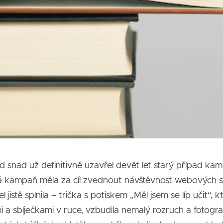
 snad už definitivně uzavřel devět let starý případ kamp
ěná kampaň měla za cíl zvednout návštěvnost webových 
 jistě splnila – trička s potiskem „Měl jsem se líp učit“, kt
i a sbíječkami v ruce, vzbudila nemalý rozruch a fotografi