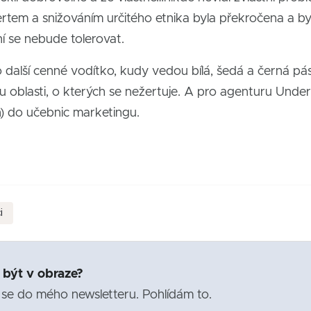
rtem a snižováním určitého etnika byla překročena a by
ní se nebude tolerovat.
to další cenné vodítko, kudy vedou bílá, šedá a černá pá
u oblasti, o kterých se nežertuje. A pro agenturu Under
n) do učebnic marketingu.
i
 být v obraze?
 se do mého newsletteru. Pohlídám to.