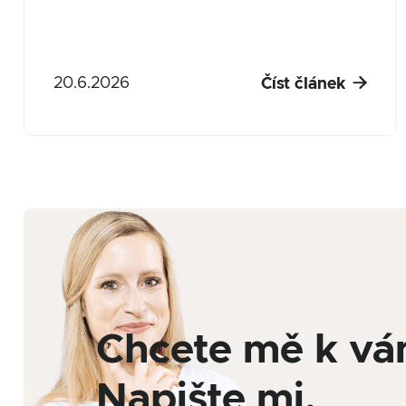

20.6.2026
Číst článek
Chcete mě k vá
Napište mi.