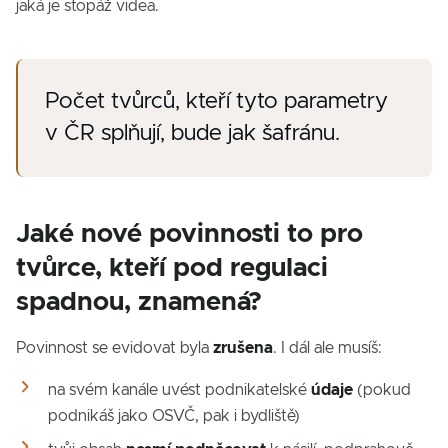
jaká je stopáž videa.
Počet tvůrců, kteří tyto parametry
v ČR splňují, bude jak šafránu.
Jaké nové povinnosti to pro
tvůrce, kteří pod regulaci
spadnou, znamená?
Povinnost se evidovat byla
zrušena
. I dál ale musíš:
na svém kanále uvést podnikatelské
údaje
(pokud
podnikáš jako OSVČ, pak i bydliště)