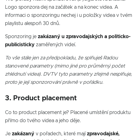
Logo sponzora dej na začátek a na konec videa. A
informaci o sponzoringu nechej i u položky videa v tvém
playlistu alespoň 30 dnů.
Sponzoring je
zakázaný u zpravodajských a politicko-
publicisticky
zaměřených videí.
To vše stále jen za předpokladu, že splňuješ Radou
stanovené parametry (mimo jiné pro průměrný počet
zhlédnutí videa). DVTV tyto parametry zřejmě nesplňuje,
proto je její sponzorování právně v pořádku.
3. Product placement
Co to product placement je? Placené umístění produktu
přímo do tvého videa a jeho děje.
Je
zakázaný
v pořadech, které mají
zpravodajské,