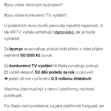
❓jsou videa Jirkovým byznysem?
❓jsou videa konkurencí TV vysílání?
U posledních dvou bodů panovaly největší nejasnosti. A
tak RRTV vydala upřesňující
stanovisko
, jak je bude
vykládat:
Za
byznys
se považuje, pokud máš přímo z videí příjem
nejméně
50 000 Kč
za rok.
Za
konkurenci
TV vysílání
tě Rada považuje, pokud:
🎞️ vydáš alespoň
52 dílů pořadu za rok
a zároveň
👁️ jeden díl má v průměru
0,5 milionu zhlédnutí
Všechna čísla musí být v rámci 1 platformy, na které
publikuješ.
Pro Radu není podstatné, na jaké platformě funguješ, ani