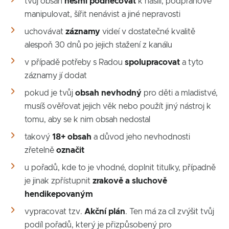
tvůj obsah
nesmí
podněcovat
k násilí, podprahově
manipulovat, šířit nenávist a jiné nepravosti
uchovávat
záznamy
videí v dostatečné kvalitě
alespoň 30 dnů po jejich stažení z kanálu
v případě potřeby s Radou
spolupracovat
a tyto
záznamy jí dodat
pokud je tvůj
obsah
nevhodný
pro děti a mladistvé,
musíš ověřovat jejich věk nebo použít jiný nástroj k
tomu, aby se k nim obsah nedostal
takový
18+ obsah
a důvod jeho nevhodnosti
zřetelně
označit
u pořadů, kde to je vhodné, doplnit titulky, případně
je jinak zpřístupnit
zrakově a sluchově
hendikepovaným
vypracovat tzv.
Akční
plán
. Ten má za cíl zvýšit tvůj
podíl pořadů, který je přizpůsobený pro