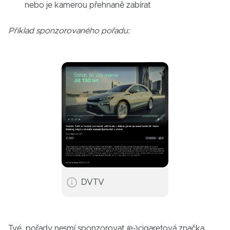
nebo je kamerou přehnaně zabírat
Příklad sponzorovaného pořadu:
DVTV
Tvé pořady nesmí sponzorovat (e-)cigaretová značka.