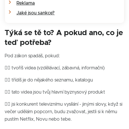
Reklama
‍Jaké jsou sankce?
Týká se tě to? A pokud ano, co je
teď potřeba?
Pod zákon spadáš, pokud:
👉🏻 tvoříš videa
(vzdělávací, zábavná, informační)
👉🏻 třídíš je do nějakého seznamu, katalogu
👉🏻 tato videa jsou tvůj hlavní byznysový produkt
👉🏻 jsi konkurent televiznímu vysílání - jinými slovy, když si
večer udělám popcorn, budu zvažovat, jestli si k němu
pustím Netflix, Novu nebo tebe.