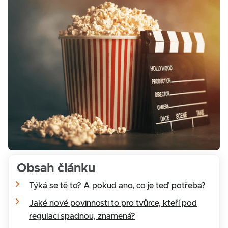
Obsah článku
‍Týká se tě to? A pokud ano, co je teď potřeba?
Jaké nové povinnosti to pro tvůrce, kteří pod
regulaci spadnou, znamená?