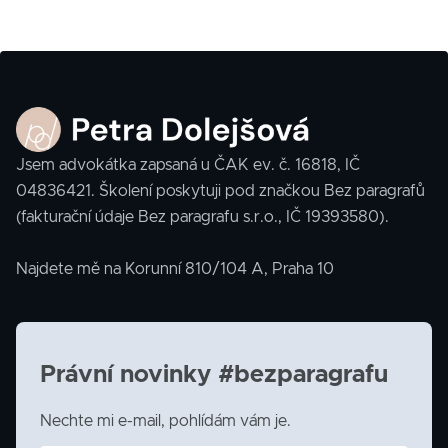
Jsem advokátka zapsaná u ČAK ev. č. 16818, IČ
04836421. Školení poskytuji pod značkou Bez paragrafů
(fakturační údaje Bez paragrafu s.r.o., IČ 19393580).
Najdete mě na Korunní 810/104 A, Praha 10
Právní novinky #bezparagrafu
Nechte mi e-mail, pohlídám vám je.