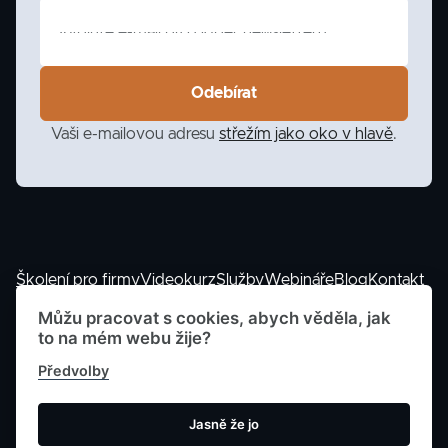
Vaši e-mailovou adresu
střežím jako oko v hlavě
.
Školení pro firmy
Videokurz
Služby
Webináře
Blog
Kontakt
Můžu pracovat s cookies, abych věděla, jak
to na mém webu žije?
Předvolby
© 2023 -
2026
Petra Dolejšová |
Cookies
|
Zásady
Jasně že jo
zpracování osobních údajů
|
Podmínky spolupráce