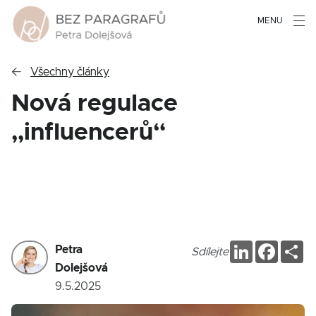
MENU

Všechny články
Nová regulace
„influencerů“
LinkedIn
Faceb
Sd
Petra
Sdílejte
Dolejšová
9.5.2025