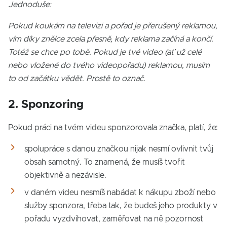
Jednoduše:
Pokud koukám na televizi a pořad je přerušený reklamou,
vím díky znělce zcela přesně, kdy reklama začíná a končí.
Totéž se chce po tobě. Pokud je tvé video (ať už celé
nebo vložené do tvého videopořadu) reklamou, musím
to od začátku vědět. Prostě to označ.
2. Sponzoring
Pokud práci na tvém videu sponzorovala značka, platí, že:
spolupráce s danou značkou nijak nesmí ovlivnit tvůj
obsah samotný. To znamená, že musíš tvořit
objektivně a nezávisle.
v daném videu nesmíš nabádat k nákupu zboží nebo
služby sponzora, třeba tak, že budeš jeho produkty v
pořadu vyzdvihovat, zaměřovat na ně pozornost