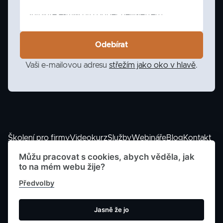
Vaši e-mailovou adresu
střežím jako oko v hlavě
.
Školení pro firmy
Videokurz
Služby
Webináře
Blog
Kontakt
Můžu pracovat s cookies, abych věděla, jak
to na mém webu žije?
Předvolby
© 2023 -
2026
Petra Dolejšová |
Cookies
|
Zásady
Jasně že jo
zpracování osobních údajů
|
Podmínky spolupráce