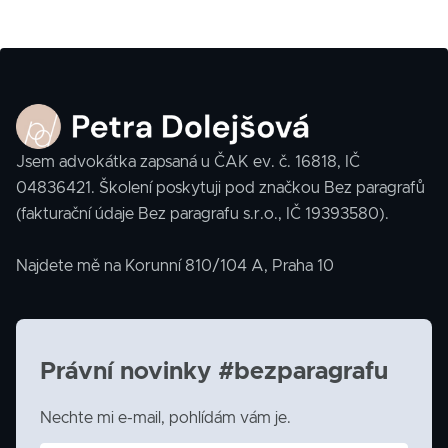
Jsem advokátka zapsaná u ČAK ev. č. 16818, IČ
04836421. Školení poskytuji pod značkou Bez paragrafů
(fakturační údaje Bez paragrafu s.r.o., IČ 19393580).
Najdete mě na Korunní 810/104 A, Praha 10
Právní novinky #bezparagrafu
Nechte mi e-mail, pohlídám vám je.