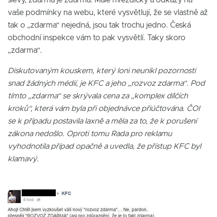
slevy, zdarma je zdarma. Malé hvězdičky a odkazy na
vaše podmínky na webu, které vysvětlují, že se vlastně až
tak o „zdarma“ nejedná, jsou tak trochu jedno. Česká
obchodní inspekce vám to pak vysvětlí. Taky skoro
„zdarma“.
Diskutovaným kouskem, který loni neunikl pozornosti
snad žádných médií, je KFC a jeho „rozvoz zdarma“. Pod
tímto „zdarma“ se skrývala cena za „komplex dílčích
kroků“, která vám byla při objednávce přiúčtována. ČOI
se k případu postavila laxně a měla za to, že k porušení
zákona nedošlo. Oproti tomu Rada pro reklamu
vyhodnotila případ opačně a uvedla, že přístup KFC byl
klamavý.