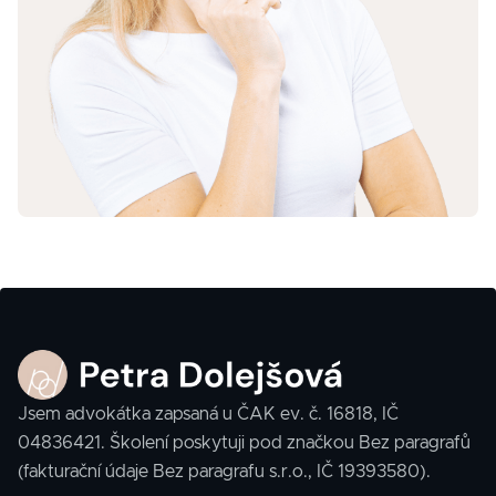
Jsem advokátka zapsaná u ČAK ev. č. 16818, IČ
04836421. Školení poskytuji pod značkou Bez paragrafů
(fakturační údaje Bez paragrafu s.r.o., IČ 19393580).