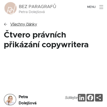
MENU

Všechny články
Čtvero právních
přikázání copywritera
LinkedIn
Faceb
Sd
Petra
Sdílejte
Dolejšová