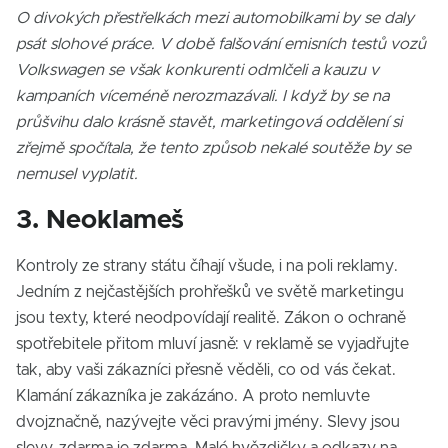
O divokých přestřelkách mezi automobilkami by se daly
psát slohové práce. V době falšování emisních testů vozů
Volkswagen se však konkurenti odmlčeli a kauzu v
kampaních víceméně nerozmazávali. I když by se na
průšvihu dalo krásně stavět, marketingová oddělení si
zřejmě spočítala, že tento způsob nekalé soutěže by se
nemusel vyplatit.
3. Neoklameš
Kontroly ze strany státu číhají všude, i na poli reklamy.
Jedním z nejčastějších prohřešků ve světě marketingu
jsou texty, které neodpovídají realitě. Zákon o ochraně
spotřebitele přitom mluví jasně: v reklamě se vyjadřujte
tak, aby vaši zákazníci přesně věděli, co od vás čekat.
Klamání zákazníka je zakázáno. A proto nemluvte
dvojznačně, nazývejte věci pravými jmény. Slevy jsou