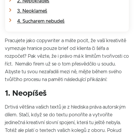
2. Nepokradeš
3. Neoklameš
4. Sucharem nebudeš
Pracujete jako copywriter a máte pocit, že vaší kreativitě
vymezuje hranice pouze brief od klienta či šéfa a
rozpočet? Pak vězte, že i právo má k limitům tvořivosti co
říct. Nemálo firem už se o tom přesvědčilo u soudu.
Abyste tu svou nezařadili mezi ně, mějte během svého
tvůřčího procesu na paměti následující přikázání:
1. Neopíšeš
Drtivá většina vašich textů je z hlediska práva autorským
dílem. Stačí, když se do textu ponoříte a vytvoříte
jedinečná kreativní slovní spojení, která tu ještě nebyla.
Totéž ale platí o textech vašich kolegů z oboru. Pokud