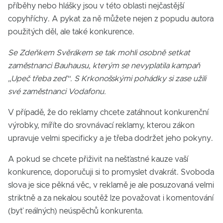
příběhy nebo hlášky jsou v této oblasti nejčastější
copyhříchy. A pykat za ně můžete nejen z popudu autora
použitých děl, ale také konkurence.
Se Zdeňkem Svěrákem se tak mohli osobně setkat
zaměstnanci Bauhausu, kterým se nevyplatila kampaň
„Upeč třeba zeď“. S Krkonošskými pohádky si zase užili
své zaměstnanci Vodafonu.
V případě, že do reklamy chcete zatáhnout konkurenční
výrobky, míříte do srovnávací reklamy, kterou zákon
upravuje velmi specificky a je třeba dodržet jeho pokyny.
A pokud se chcete přiživit na nešťastné kauze vaší
konkurence, doporučuji si to promyslet dvakrát. Svoboda
slova je sice pěkná věc, v reklamě je ale posuzovaná velmi
striktně a za nekalou soutěž lze považovat i komentování
(byť reálných) neúspěchů konkurenta.