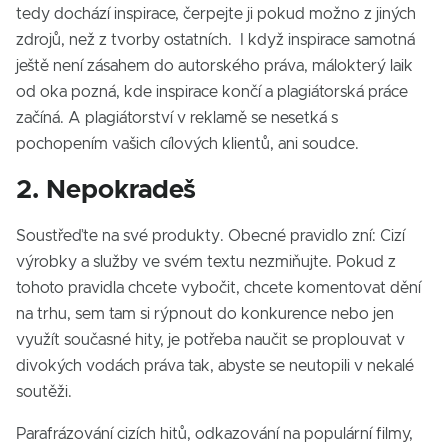
tedy dochází inspirace, čerpejte ji pokud možno z jiných
zdrojů, než z tvorby ostatních. I když inspirace samotná
ještě není zásahem do autorského práva, málokterý laik
od oka pozná, kde inspirace končí a plagiátorská práce
začíná. A plagiátorství v reklamě se nesetká s
pochopením vašich cílových klientů, ani soudce.
2. Nepokradeš
Soustřeďte na své produkty. Obecné pravidlo zní: Cizí
výrobky a služby ve svém textu nezmiňujte. Pokud z
tohoto pravidla chcete vybočit, chcete komentovat dění
na trhu, sem tam si rýpnout do konkurence nebo jen
využít současné hity, je potřeba naučit se proplouvat v
divokých vodách práva tak, abyste se neutopili v nekalé
soutěži.
Parafrázování cizích hitů, odkazování na populární filmy,