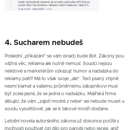
4. Sucharem nebudeš
Poslední „přikázání“ se vám (snad) bude líbit. Zákony jsou
vážná věc, reklama ale nutně nemusí. Soudci nejsou
nelidové a marketérům vzkazují: humor a nadsázka do
reklamy patří! Má to však svoje „ale“. Text psaný vtipně
nesmí klamat a vašemu průměrnému zákazníkovi musí
být zcela jasné, že se jedná o nadsázku. Malířská firma
slibující, že vám „zajistí modré z nebe“ asi nebude muset u
soudu vysvětlovat, jak se k takové modři dostane.
Letošní novela autorského zákona už dokonce počítá s
možností používat cizí dílo pro parodii nebo recesi, aniž